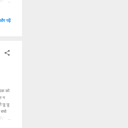
असम |
ेश बघेल
 चंडीगढ़
और पढ़ें
ंत
5.|
यक को
कस न
ो छू छू
, बचो
कविवर
।