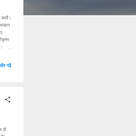
 बतवैं।
 रसखान
त,
ीकृष्ण
ar
राबाई
cience
और पढ़ें
क ही