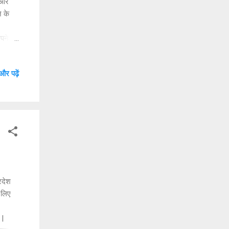
 और
े के
अपने
 जैसी
और पढ़ें
ोज कुछ
ढ़ने के
अच्छी
ी
रदेश
 लिए
 |