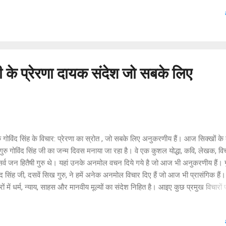
की झूठी प्रशंसा से बचना चाहिए। कारण कि झूठी प्रशंसा इनके विवेक को अविवेक में बदल 
मोहपाश से बचना चाहिए। प्रशंसक झूठी प्रशंसा द्वारा जननायकों को पत्थर बना...
जी के प्रेरणा दायक संदेश जो सबके लिए
 गोविंद सिंह के विचार: प्रेरणा का स्रोत , जो सबके लिए अनुकरणीय हैं। आज सिक्खों के 
 गुरु गोविंद सिंह जी का जन्म दिवस मनाया जा रहा है। वे एक कुशल योद्धा, कवि, लेखक, व
सर्व जन हितैषी गुरु थे। यहां उनके अनमोल वचन दिये गये है जो आज भी अनुकरणीय हैं। ग
ंद सिंह जी, दसवें सिख गुरु, ने हमें अनेक अनमोल विचार दिए हैं जो आज भी प्रासंगिक हैं
रों में धर्म, न्याय, साहस और मानवीय मूल्यों का संदेश निहित है। आइए कुछ प्रमुख विचारों 
 डालें: धर्म और सहिष्णुता * सभी धर्मों का सम्मान: गुरु जी ने सभी धर्मों का सम्मान करना
या। उन्होंने सहिष्णुता और भाईचारे का संदेश दिया। * कर्म ही धर्म: उन्होंने कर्म को ही स
 बताया। अच्छे कर्मों से ही ईश्वर की प्राप्ति होती है। * न्याय का मार्ग: उन्होंने न्याय और स