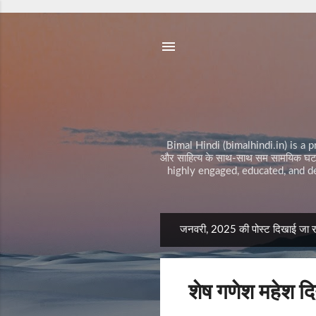
क
वि
ता
क
हा
नी
Bimal Hindi (bimalhindi.in) is a pr
प
और साहित्य के साथ-साथ सम सामयिक घटना
र्व
highly engaged, educated, and de
/
त्यो
हा
र
जनवरी, 2025 की पोस्ट दिखाई जा रही
सं
नि
दे
बं
श
ध
शेष गणेश महेश द
A