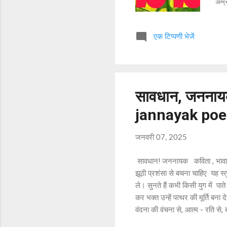
अम्र
दिसप
| 6.
एक टिप्पणी भेजें
| मन
सोरे
विजय
मणिप
सावधान, जननायक
jannayak poe
जनवरी 07, 2025
सावधान! जननायक कविता , भावा
झूठी प्रशंसा से बचना चाहिए यह स्तुत
ले। सुनते हैं कभी किसी युग में पा
कर भक्त उन्हें पत्थर की मूर्ति बना 
वंदना की वंचना से, आत्म - रति 
बालकृष्ण राव द्वारा रचित है। इस 