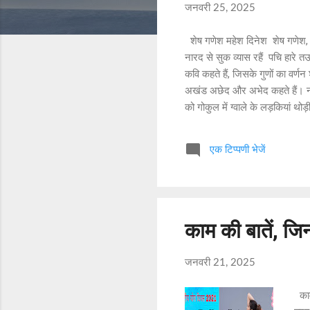
b
जनवरी 25, 2025
o
u
शेष गणेश महेश दिनेश शेष गणेश, 
t
नारद से सुक व्यास रहैं पचि हारे 
U
कवि कहते हैं, जिसके गुणों का वर्ण
s
अखंड अछेद और अभेद कहते हैं। नार
को गोकुल में ग्वाले के लड़किय
C
Singh, Bhuli Nagar Dhanbad 
o
के पद" कविता प्रतिरक्षा शक्ति न
n
एक टिप्पणी भेजें
: Pros & Cons- Essay कृष्णा सोबती
t
a
c
t
काम की बातें, जिन
U
s
जनवरी 21, 2025
काम 