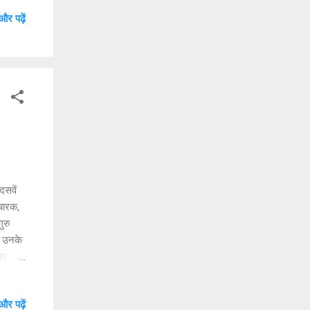
देती
और पढ़ें
दसवें
िचारक,
ुरु
। उनके
पर
बसे बड़ा
और पढ़ें
च्चाई के