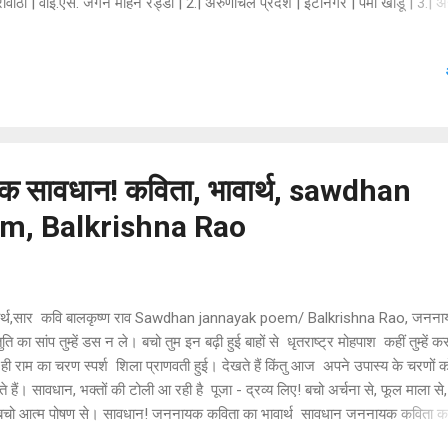
ावाठी | वाई.एस. जगन मोहन रेड्डी | 2.| अरुणाचल प्रदेश | इटानगर | पेमा खांडू | 3.| 
ुर | हिमंत बिस्वा सरमा | 4.| बिहार | पटना | नीतीश कुमार | 5.| छत्तीसगढ़ | रायपुर | भूप
/ गोवा | पणजी | प्रमोद सावंत | 7.| गुजरात | गांधीनगर | भूपेंद्रभाई पटेल | 8.| हरियाणा |
ोहर लाल खट्टर | 9./हिमाचल प्रदेश | शिमला | जय राम ठाक 10.| झारखंड | रांची | हेम
न | 11.| कर्नाटक | बेंगलुरू | श्री बसवराज बोम्मई | 12.| केरल | तिरुवनंतपुरम | पिनाराय
न | 13./मध्य प्रदेश | भोपाल | | मोहन यादव 14.| महाराष्ट्र | मुंबई | एकनाथ शिंदे | 1
ुर | इम्फाल | एन बिरेन सिंह | 16.| मेघालय | शिलोंग | कॉन...
 सावधान! कविता, भावार्थ, sawdhan
m, Balkrishna Rao
र्थ,सार कवि बालकृष्ण राव Sawdhan jannayak poem/ Balkrishna Rao, जनना
ि का सांप तुम्हें डस न ले। बचो तुम इन बढ़ी हुई बाहों से धृतराष्ट्र मोहपाश कहीं तुम्हें 
ते ही राम का चरण स्पर्श शिला प्राणवती हुई। देखते हैं किंतु आज अपने उपास्य के चरणों क
देते हैं। सावधान, भक्तों की टोली आ रही है पूजा - द्रव्य लिए! बचो अर्चना से, फूल माला से
से, बचो आत्म पोषण से। सावधान! जननायक कविता का भावार्थ सावधान जननायक कविता 
कविता में कवि ने जननायक से अपने प्रशंसकों की झूठी प्रशंसा से बचने का आग्रह किया है