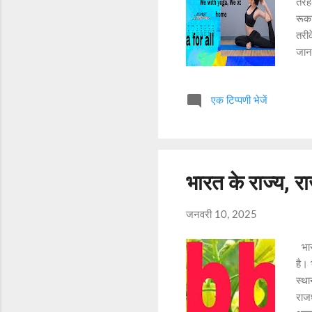
तरह
रूक
तरीक
जानक
आप 
अपना
एक टिप्पणी भेजें
ही ह
न कु
शौकी
साथ
लेखन
भारत के राज्य, र
जनवरी 10, 2025
भारत
है। 
स्था
राजध