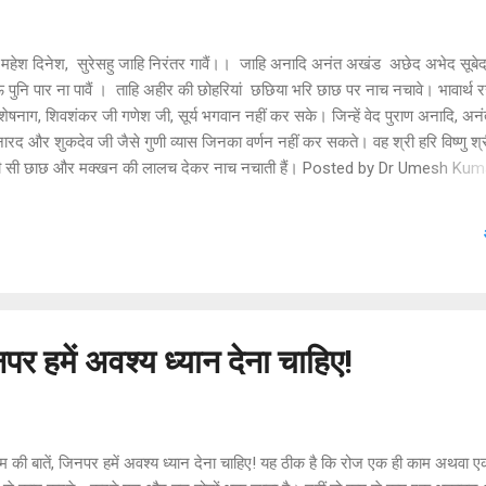
महेश दिनेश, सुरेसहु जाहि निरंतर गावैं।। जाहि अनादि अनंत अखंड अछेद अभेद सूबेद
तऊ पुनि पार ना पावैं । ताहि अहीर की छोहरियां छछिया भरि छाछ पर नाच नचावे। भावार्थ
न शेषनाग, शिवशंकर जी गणेश जी, सूर्य भगवान नहीं कर सके। जिन्हें वेद पुराण अनादि, अनं
द और शुकदेव जी जैसे गुणी व्यास जिनका वर्णन नहीं कर सकते। वह श्री हरि विष्णु श्र
ां थोड़ी सी छाछ और मक्खन की लालच देकर नाच नचाती हैं। Posted by Dr Umesh Kum
Jharkhand, India ************************************"********** मी
िबंध बसंत ऋतु निबंध घर की याद कविता भवानी प्रसाद मिश्रा क्लिक करें और पढ़ें। S
 द्वारा मिया नसरुद्दीन की कहानी रिश्ता (क्लिक करें और पढ़ें)
पर हमें अवश्य ध्यान देना चाहिए!
की बातें, जिनपर हमें अवश्य ध्यान देना चाहिए! यह ठीक है कि रोज एक ही काम अथवा ए