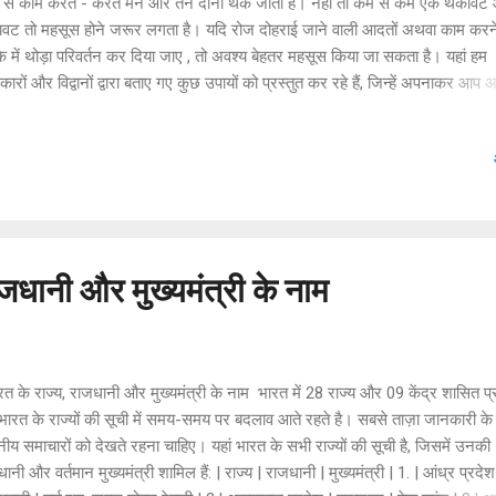
 से काम करते - करते मन और तन दोनों थक जाता है। नहीं तो कम से कम एक थकावट
ावट तो महसूस होने जरूर लगता है। यदि रोज दोहराई जाने वाली आदतों अथवा काम करन
े में थोड़ा परिवर्तन कर दिया जाए , तो अवश्य बेहतर महसूस किया जा सकता है। यहां हम
ारों और विद्वानों द्वारा बताए गए कुछ उपायों को प्रस्तुत कर रहे हैं, जिन्हें अपनाकर आप 
को बेहतर बना सकते हैं। आइए कुछ जानी पहचानी आदतों को अपनी रोजमर्रा के जीवन में
एं। * प्रतिदिन कुछ पढ़ें एक बहस आम बात है कि लोगों में पुस्तकें पढ़ने की आदतें पहले
ै अथवा घटी है। यदि प्रतिदिन कुछ पढ़ने की आदत है तब तो अच्छी बात है। नहीं है तो र
छ अवश्य पढ़ें। शुरू में कुछ कम पढ़ेंगे लेकिन धीरे-धीरे आदत हो जायेगी और आप पुस्तक प
न बन जाएंगे। पुस्तकें ज्ञान तो देती ही है, अकेलापन भी दूर करती है। पुस्तकें मनुष्य की 
ी है। * प्रतिदिन कुछ अवश्य लिखें मनुष्य को कुछ न कुछ अवश्य लिखना चाहिए। डायर
...
ाजधानी और मुख्यमंत्री के नाम
 के राज्य, राजधानी और मुख्यमंत्री के नाम भारत में 28 राज्य और 09 केंद्र शासित प्
भारत के राज्यों की सूची में समय-समय पर बदलाव आते रहते है। सबसे ताज़ा जानकारी के
नीय समाचारों को देखते रहना चाहिए। यहां भारत के सभी राज्यों की सूची है, जिसमें उनकी
ानी और वर्तमान मुख्यमंत्री शामिल हैं: | राज्य | राजधानी | मुख्यमंत्री | 1. | आंध्र प्रदेश