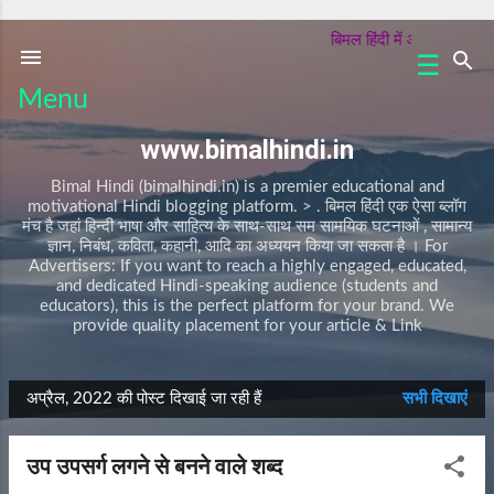
सीधे मुख्य सामग्री पर जाएं
बिमल हिंदी में आपका स्वागत है |
☰
क
Menu
वि
ता
www.bimalhindi.in
क
हा
Bimal Hindi (bimalhindi.in) is a premier educational and
नी
motivational Hindi blogging platform. > . बिमल हिंदी एक ऐसा ब्लॉग
मंच है जहां हिन्दी भाषा और साहित्य के साथ-साथ सम सामयिक घटनाओं , सामान्य
प
ज्ञान, निबंध, कविता, कहानी, आदि का अध्ययन किया जा सकता है । For
र्व
Advertisers: If you want to reach a highly engaged, educated,
and dedicated Hindi-speaking audience (students and
/
educators), this is the perfect platform for your brand. We
त्यो
provide quality placement for your article & Link
हा
र
नि
अप्रैल, 2022 की पोस्ट दिखाई जा रही हैं
सभी दिखाएं
बं
सं
ध
दे
उप उपसर्ग लगने से बनने वाले शब्द
A
श