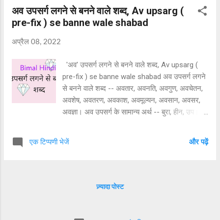
अव उपसर्ग लगने से बनने वाले शब्द, Av upsarg (
उनका वजन बहुत ज्यादा है, भोजन की मात्रा बहुत कम कर
pre-fix ) se banne wale shabad
देते हैं। वहीं जिन लोगों को लगता है कि उनका वजन बहुत
कम है, वह भोजन की मात्रा अधिक बढ़ा देते हैं। हालांकि
अप्रैल 08, 2022
इन दोनों स्थितियों में उनकी वृद्धि एवं विकास की दर बहुत
धीमी हो जाती है। इस समस्या के कारण शारीरिक कमजोरी,
'अव' उपसर्ग लगने से बनने वाले शब्द, Av upsarg (
चिड़चिड़ापन, कब्ज़, गैस, एसिडिटी, नींद का कम होना या
pre-fix ) se banne wale shabad अव उपसर्ग लगने
अधिक होना तथा कुपोषण का शिकार हो सकते हैं। इस
से बनने वाले शब्द -- अवतार, अवनति, अवगुण, अवचेतन,
समस्या का समय पर इलाज न होने से व्यक्ति की मृत्यु तक
अवशेष, अवतरण, अवकाश, अवमूल्यन, अवसान, अवसर,
हो सकती है। ऐसे व...
अवज्ञा। अव उपसर्ग के सामान्य अर्थ -- बुरा, हीन, उप।
Av upsarg pre-fix se banne wale shabad --
Avtar, Avanti, avgun, avchetan, avshesh,
एक टिप्पणी भेजें
और पढ़ें
avtaran, avkash, avmulyan, avsan, avsar,
awagya. हिन्दी साहित्य और व्याकरण संबंधी जानकारी
प्राप्त करने हेतु इस वेबसाइट पर बने रहें। अति उपसर्ग से
बनने वाले शब्द
ज़्यादा पोस्ट