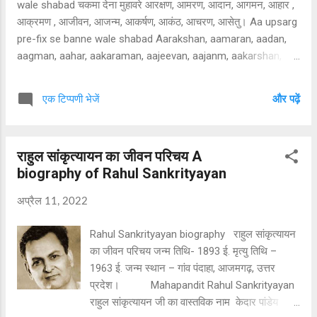
wale shabad चकमा देना मुहावरे आरक्षण, आमरण, आदान, आगमन, आहार ,
आक्रमण , आजीवन, आजन्म, आकर्षण, आकंठ, आचरण, आसेतु। Aa upsarg
pre-fix se banne wale shabad Aarakshan, aamaran, aadan,
aagman, aahar, aakaraman, aajeevan, aajanm, aakarshan,
aakanth, aacharan, aasetu. धोबी का कुत्ता न घर का न घाट का मुुुुुहावरा
आ उपसर्ग का शाब्दिक अर्थ तक, समेत होता है। वह शब्दांश जो किसी शब्द के
एक टिप्पणी भेजें
और पढ़ें
आगे लगकर नये शब्द का निर्माण कर दे उसे उपसर्ग कहते हैं।
राहुल सांकृत्यायन का जीवन परिचय A
biography of Rahul Sankrityayan
अप्रैल 11, 2022
Rahul Sankrityayan biography राहुल सांकृत्यायन
का जीवन परिचय जन्म तिथि- 1893 ई. मृत्यु तिथि –
1963 ई. जन्म स्थान – गांव पंदाहा, आजमगढ़, उत्तर
प्रदेश। Mahapandit Rahul Sankrityayan
राहुल सांकृत्यायन जी का वास्तविक नाम केदार पांडेय