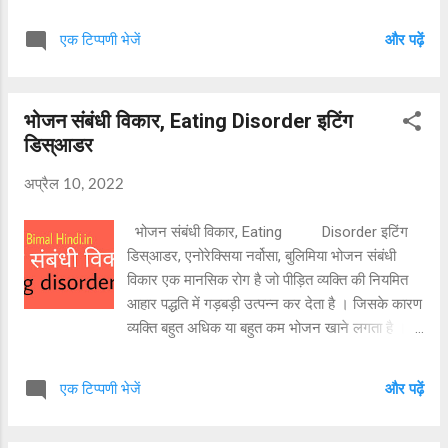
था। इनकी शिक्षा काशी, आगरा और लाहौर में हुई थी।
1930 ई में श्रीलंका जाकर इन्होंने बौद्ध धर्म अपना लिया,
एक टिप्पणी भेजें
और पढ़ें
तब से से इनका नाम राहुल सांकृत्यायन हो गया। ये
घुमक्कड़ी स्वभाव के व्यक्ति थे। राहुल सांकृत्यायन को
महापंडित क्यों कहा जाता है ? राहुल सांकृत्यायन को
भोजन संबंधी विकार, Eating Disorder इटिंग
महापंडित कहा जाता है क्योंकि ये पालि, प्राकृत, अपभ्रंश,
डिस्आडर
तिब्बती, चीनी, जापानी, रूसी आदि अनेक भाषाओं के ज्ञाता
थे। बौद्ध धर्म से संबंधित जानकारी एकत्र करने और पालि
अप्रैल 10, 2022
भाषा के उत्थान के लिए इन्होंने बहुत कुछ किया है। यात्रा
वृत्तांत साहित्य में इनका महत्वपूर्ण योगदान है। इन्होंने
भोजन संबंधी विकार, Eating Disorder इटिंग
घुमक्कड़ी का शास्त्र ' घुमक्कड़ शास्त्र ' लिखा। इन्होंने
डिस्आडर, एनोरेक्सिया नर्वोसा, बुलिमिया भोजन संबंधी
अनेक स्थानों की यात्रा की और वहां के सभ्यता संस्कृति,
विकार एक मानसिक रोग है जो पीड़ित व्यक्ति की नियमित
भाषा आदि की जानकारी प्राप्त कर लोगों तक पहुंचा...
आहार पद्धति में गड़बड़ी उत्पन्न कर देता है । जिसके कारण
व्यक्ति बहुत अधिक या बहुत कम भोजन खाने लगता है ।
भोजन संबंधी समस्या के कारण व्यक्ति के शारीरिक स्वास्थ्य
के साथ-साथ उसके मानसिक स्वास्थ्य पर भी नकारात्मक
एक टिप्पणी भेजें
और पढ़ें
प्रभाव पड़ता है । इस प्रकार की समस्या से ग्रस्त व्यक्ति
हर समय अपनी शारीरिक बनावट तथा वजन के विषय में
सोचता रहता है। ऐसी स्थिति में जिन लोगों को लगता है कि