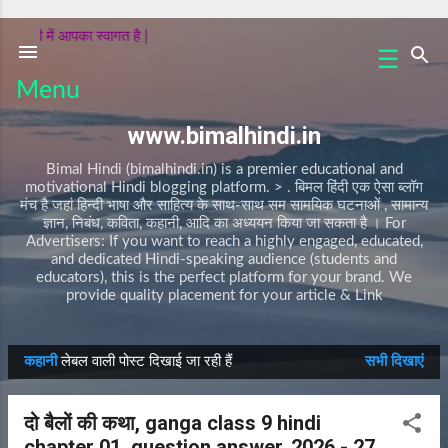
सीधे मुख्य सामग्री पर जाएं
 हिंदी में आपका स्वागत है |
☰
क
Menu
वि
ता
www.bimalhindi.in
क
हा
Bimal Hindi (bimalhindi.in) is a premier educational and
नी
motivational Hindi blogging platform. > . बिमल हिंदी एक ऐसा ब्लॉग
मंच है जहां हिन्दी भाषा और साहित्य के साथ-साथ सम सामयिक घटनाओं , सामान्य
प
ज्ञान, निबंध, कविता, कहानी, आदि का अध्ययन किया जा सकता है । For
र्व
Advertisers: If you want to reach a highly engaged, educated,
and dedicated Hindi-speaking audience (students and
/
educators), this is the perfect platform for your brand. We
त्यो
provide quality placement for your article & Link
हा
र
नि
कहानी
लेबल वाली पोस्ट दिखाई जा रही हैं
सभी दिखाएं
बं
सं
ध
दे
दो बैलों की कथा, ganga class 9 hindi
A
श
chapter 01, question answer, 2026 - 27