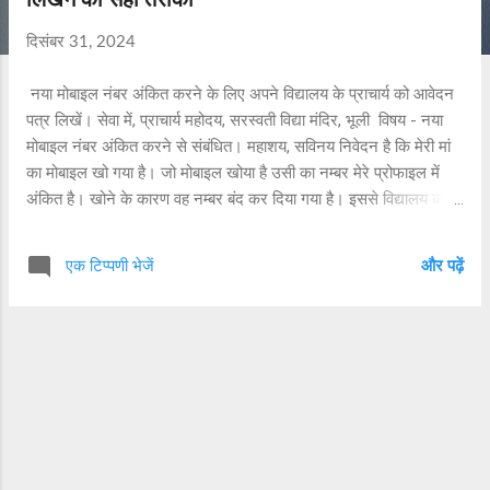
b
o
दिसंबर 31, 2024
u
t
नया मोबाइल नंबर अंकित करने के लिए अपने विद्यालय के प्राचार्य को आवेदन
U
पत्र लिखें। सेवा में, प्राचार्य महोदय, सरस्वती विद्या मंदिर, भूली विषय - नया
s
मोबाइल नंबर अंकित करने से संबंधित। महाशय, सविनय निवेदन है कि मेरी मां
का मोबाइल खो गया है। जो मोबाइल खोया है उसी का नम्बर मेरे प्रोफाइल में
C
अंकित है। खोने के कारण वह नम्बर बंद कर दिया गया है। इससे विद्यालय की
o
कोई सूचना मुझे नहीं मिल पा रही है। अतः निवेदन है कि मेरे प्रोफाइल में नया
n
मोबाइल नंबर अंकित करने की अनुमति प्रदान किया जाय। आभारी रहूंगा।
t
एक टिप्पणी भेजें
और पढ़ें
आज्ञाकारी छात्र/ छात्रा नाम मोबाइल नंबर क्रमांक कक्षा दिनांक
a
c
t
U
s