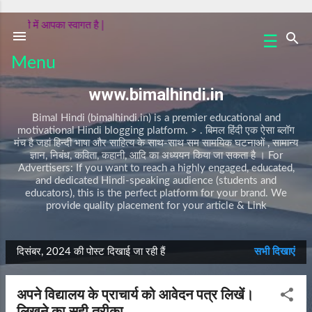
सीधे मुख्य सामग्री पर जाएं
ल हिंदी में आपका स्वागत है |
☰
क
Menu
वि
ता
www.bimalhindi.in
क
हा
Bimal Hindi (bimalhindi.in) is a premier educational and
नी
motivational Hindi blogging platform. > . बिमल हिंदी एक ऐसा ब्लॉग
मंच है जहां हिन्दी भाषा और साहित्य के साथ-साथ सम सामयिक घटनाओं , सामान्य
प
ज्ञान, निबंध, कविता, कहानी, आदि का अध्ययन किया जा सकता है । For
र्व
Advertisers: If you want to reach a highly engaged, educated,
and dedicated Hindi-speaking audience (students and
/
educators), this is the perfect platform for your brand. We
त्यो
provide quality placement for your article & Link
हा
र
नि
दिसंबर, 2024 की पोस्ट दिखाई जा रही हैं
सभी दिखाएं
बं
सं
ध
दे
अपने विद्यालय के प्राचार्य को आवेदन पत्र लिखें।
A
श
लिखने का सही तरीका