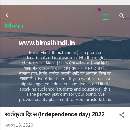
सीधे मुख्य सामग्री पर जाएं
बिमल हिंदी में आपका स्वागत है |
☰
क
Menu
वि
ता
www.bimalhindi.in
क
हा
Bimal Hindi (bimalhindi.in) is a premier
नी
educational and motivational Hindi blogging
platform. > . बिमल हिंदी एक ऐसा ब्लॉग मंच है जहां हिन्दी
प
भाषा और साहित्य के साथ-साथ सम सामयिक घटनाओं ,
र्व
सामान्य ज्ञान, निबंध, कविता, कहानी, आदि का अध्ययन किया जा
/
सकता है । For Advertisers: If you want to reach a
त्यो
highly engaged, educated, and dedicated Hindi-
हा
speaking audience (students and educators), this
र
is the perfect platform for your brand. We
provide quality placement for your article & Link
नि
बं
स्वतंत्रता दिवस (Independence day) 2022
ध
A
अगस्त 13, 2020