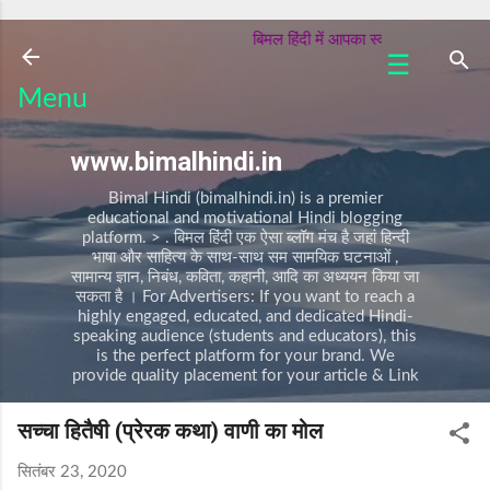
सीधे मुख्य सामग्री पर जाएं
बिमल हिंदी में आपका स्वागत है |
☰
क
Menu
वि
ता
www.bimalhindi.in
क
हा
Bimal Hindi (bimalhindi.in) is a premier
नी
educational and motivational Hindi blogging
platform. > . बिमल हिंदी एक ऐसा ब्लॉग मंच है जहां हिन्दी
प
भाषा और साहित्य के साथ-साथ सम सामयिक घटनाओं ,
र्व
सामान्य ज्ञान, निबंध, कविता, कहानी, आदि का अध्ययन किया जा
/
सकता है । For Advertisers: If you want to reach a
त्यो
highly engaged, educated, and dedicated Hindi-
हा
speaking audience (students and educators), this
र
is the perfect platform for your brand. We
provide quality placement for your article & Link
नि
बं
सच्चा हितैषी (प्रेरक कथा) वाणी का मोल
ध
A
सितंबर 23, 2020