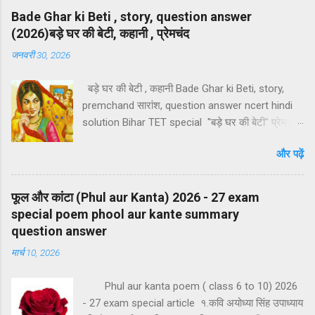
Bade Ghar ki Beti , story, question answer
(2026)बड़े घर की बेटी, कहानी , प्रेमचंद
जनवरी 30, 2026
बड़े घर की बेटी , कहानी Bade Ghar ki Beti, story,
premchand सारांश, question answer ncert hindi
solution Bihar TET special "बड़े घर की बेटी" प्रेमचंद
द्वारा रचित एक आदर्शोन्मुख यथार्थवादी कहानी है। यह कहानी
और पढ़ें
सर्वप्रथम 1910 ई में जमाना नामक पत्रिका में प्रकाशित हुई
थी । परन्तु इस कहानी की प्रासंगिकता आज और बढ़ गई है,
क्योंकि संयुक्त परिवार का विघटन दिन पर दिन बढता जा रहा
फूल और कांटा (Phul aur Kanta) 2026 - 27 exam
है। इस कहानी में प्रेमचंद ने उच्च वर्ग की पारिवारिक,
special poem phool aur kante summary
सामाजिक और आर्थिक स्थितियों और मूल्यों का यथार्थ चित्रण
question answer
प्रस्तुत किया है। लेखक ने आनंदी का चरित्र प्रस्तुत कर यह
मार्च 10, 2026
बताने का प्रयास किया है कि बड़े घर की बेटियां तभी बड़े घर
की बेटी कहलाने की हकदार हैं जब उनमें ससुराल के प्रति
Phul aur kanta poem ( class 6 to 10) 2026
ममता, सहिष्णुता और संयुक्त परिवार के प्रति मोह हो। यहां
- 27 exam special article १.कवि अयोध्या सिंह उपाध्याय
हमने बड़े घर की बेटी कहानी का सारांश, कहानी का उद्देश्य,