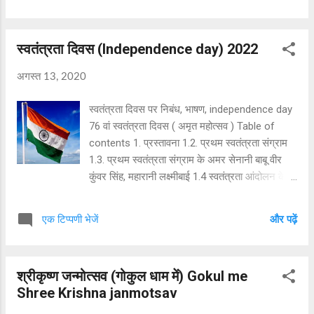
२. Kinds of immunity (प्रकार)
क. Natural immunity (प्राकृतिक
स्वतंत्रता दिवस (Independence day) 2022
रोग निरोधक क्षमता)
...
अगस्त 13, 2020
स्वतंत्रता दिवस पर निबंध, भाषण, independence day
76 वां स्वतंत्रता दिवस ( अमृत महोत्सव ) Table of
contents 1. प्रस्तावना 1.2. प्रथम स्वतंत्रता संग्राम
1.3. प्रथम स्वतंत्रता संग्राम के अमर सेनानी बाबू वीर
कुंवर सिंह, महारानी लक्ष्मीबाई 1.4 स्वतंत्रता आंदोलन के
अन्य महान सेनानी महात्मा गांधी, नेताजी सुभाष चन्द्र बोस,
आदि 1.5 स्वतंत्र भारत की चुनौतियां नहीं चाहते हम धन
एक टिप्पणी भेजें
और पढ़ें
दौलत, नहीं चाहते हम
अधिकार। बस स्वतंत्र
रहने दो हमको। और स्वतंत्र
श्रीकृष्ण जन्मोत्सव (गोकुल धाम में) Gokul me
कहे संसार।। ...
Shree Krishna janmotsav