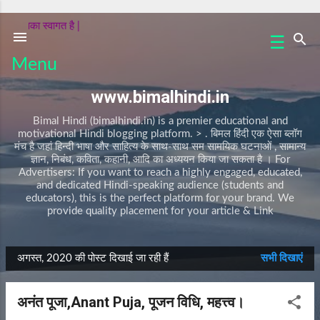
सीधे मुख्य सामग्री पर जाएं
 आपका स्वागत है |
☰
क
Menu
वि
ता
www.bimalhindi.in
क
हा
Bimal Hindi (bimalhindi.in) is a premier educational and
नी
motivational Hindi blogging platform. > . बिमल हिंदी एक ऐसा ब्लॉग
मंच है जहां हिन्दी भाषा और साहित्य के साथ-साथ सम सामयिक घटनाओं , सामान्य
प
ज्ञान, निबंध, कविता, कहानी, आदि का अध्ययन किया जा सकता है । For
र्व
Advertisers: If you want to reach a highly engaged, educated,
and dedicated Hindi-speaking audience (students and
/
educators), this is the perfect platform for your brand. We
त्यो
provide quality placement for your article & Link
हा
र
नि
अगस्त, 2020 की पोस्ट दिखाई जा रही हैं
सभी दिखाएं
बं
सं
ध
दे
अनंत पूजा,Anant Puja, पूजन विधि, महत्त्व।
A
श