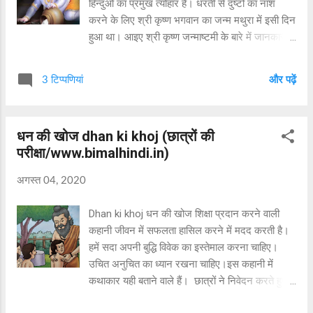
हिन्दुओं का प्रमुख त्योहार है। धरती से दुष्टों का नाश
करने के लिए श्री कृष्ण भगवान का जन्म मथुरा में इसी दिन
हुआ था। आइए श्री कृष्ण जन्माष्टमी के बारे में जानकारी
प्राप्त करें। श्रीकृष्ण जन्माष्टमी हिन्दुओं का एक महत्वपूर्ण
त्योहार है। यह पर्व संपूर्ण भारत वर्ष के साथ -साथ विश्व के
3 टिप्पणियां
और पढ़ें
विभिन्न हिस्सों में भाद्रपद मास के कृष्ण पक्ष - अष्टमी को
खूब श्रद्धा भक्ति - भाव से मनाया जाता है। इसी दिन
द्वापरयुग में मथुरा के कारागार में भगवान श्रीकृष्ण का जन्म
धन की खोज dhan ki khoj (छात्रों की
हुआ था। इस वर्ष श्रीकृष्ण जन्माष्टमी 26 अगस्त 2024
परीक्षा/www.bimalhindi.in)
दिन सोमवार को है। "यदा यदा हि
धर्मस्यगलानिर्भवतुभारत -----" जब -जब धरती पर
अगस्त 04, 2020
आतंकियों और आताताइयो का साम्राज्य बढ़ जाता है, तब-
तब भगवान श्री विष्णु पृथ्वी पर नया अवतार लेकर पृथ्वी को
Dhan ki khoj धन की खोज शिक्षा प्रदान करने वाली
आतंकियों से मुक्ति दिलाते हैं। श्री विष्णु द्वापरयुग में आठवें
कहानी जीवन में सफलता हासिल करने में मदद करती है।
अवतार धारण कर श्रीकृष्ण बनकर कंस, जरासंध, वकासुर,
हमें सदा अपनी बुद्धि विवेक का इस्तेमाल करना चाहिए।
नरकासुर, संभर...
उचित अनुचित का ध्यान रखना चाहिए।इस कहानी में
कथाकार यही बताने वाले हैं। छात्रों ने निवेदन करते हुए
कहा''-गुरूजी ! आजकल आप इतने उदास क्यों हैं, आप के