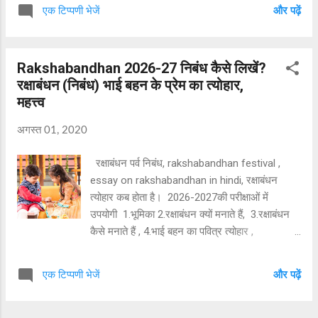
मुखमंडल पर चिंता के छाये बादल हमारे लिए अत्यंत ही
एक टिप्पणी भेजें
और पढ़ें
दुखदाई है। कृपया इस चिन्ता और उदासी का कारण हमें
बताइए। हम यथासंभव उसके निवारण का प्रयत्न
करेंगे।''। गुरुजी ने
Rakshabandhan 2026-27 निबंध कैसे लिखें?
अपने मुख मंडल की गंभीरता को और गंभीर बनाते हुए कहा-
रक्षाबंधन (निबंध) भाई बहन के प्रेम का त्योहार,
-"प्रिय छात्रों ! मेरी कन्या अब विवाह योग्य हो गई है, परन्तु
महत्त्व
इस कार्य के संपादन के लिए मेरे पास प्रर्याप्त धन उपलब्ध
नहीं हैं। जवान बेटी को भला घर में कब तक बैठाए रखा जा
अगस्त 01, 2020
सकता है।और फिर निकट भविष्य में कहीं से कोई धन आने
की उम्मीद भी नहीं दिखाई देती है। " ऐसा कहकर गुरु जी
रक्षाबंधन पर्व निबंध, rakshabandhan festival ,
कुछ और उदास होने का नाटक कर लिए। ...
essay on rakshabandhan in hindi, रक्षाबंधन
त्योहार कब होता है। 2026-2027की परीक्षाओं में
उपयोगी 1.भूमिका 2.रक्षाबंधन क्यों मनाते हैं, 3.रक्षाबंधन
कैसे मनाते हैं , 4.भाई बहन का पवित्र त्योहार ,
5.उपसंहार। Introduction of rakshabandhan,
rakshabandhan kyon manate hai,
एक टिप्पणी भेजें
और पढ़ें
rakshabandhan kaise manate hai, bhai bahan
ka pawitra tyohar. रक्षा प्रबंधन त्योहार
rakshabandhan festival 2025 राखी बंधवा ले भैया