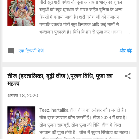
गौरी सुत श्री गणेश की पूजा आराधना भाद्रपद शुक्ल
चतुर्थी को खूब धूमधाम से भारत सहित दुनिया के अन्य
हिस्सों में मनाया जाता है।श्री गणेश जी को गजानन
गणपति एकदंत गौरी सूत विनायक आदि कई नामों से
भक्तजन पुकारते हैं। विधि विधान से पूजा कर भगवान
गणेश से बल बुद्धि धन्य धान्य, संतान, सुख समृद्धि की प्राप्ति
सहजता से की जाती है।(www.bimalhindi.in) गजाननं
एक टिप्पणी भेजें
और पढ़ें
भूतगणादिसेवितं कपित्थजम्बू फलचारूभक्षणम् ।उमासुतं
शोकविनशकारकं नमामि विघ्नेश्वरपादपंकजम्।। अर्थात
गजानन भूत गणों से सेवित, कपित्थ,जम्बू जिसका प्रिय
तीज (हरतालिका, बूढ़ी तीज ),पूजन विधि, पूजा का
भोजन है पार्वती पुत्र शोक विनाशक गणेश जी को मेरा
महत्त्व
नमन। वक्रतुंड महाकाय सुर्यकोटि समप्रभ। निर्विघ्नकुरू
में देव सर्वकार्येषु सर्वदा।। अर्थात घुमावदार सूंड वाले
अगस्त 18, 2020
जिनका विशाल शरीर है, और जो कड़ोरो सूर्यो के प्रकाश के
समान दिखते हैं,वे गणेश जी मेरे सभी कार्य पूर्ण करें।
Teez, hartalika तीज तीज का त्योहार कौन मनाते हैं।
श्रीगणेश जन्म- कथा
तीज व्रत उपवास कौन करतीं हैं। तीज 2024 में कब है।
...
तीज पूजन सामग्री, तीज पूजा की विधि, तीज में किस
भगवान की पूजा होती है। तीज में सुहाग सिंघोडा का महत्व।