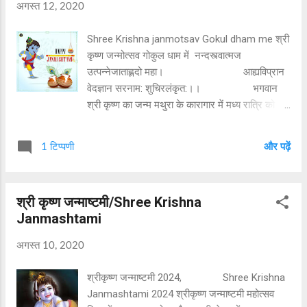
अगस्त 12, 2020
Shree Krishna janmotsav Gokul dham me श्री
कृष्ण जन्मोत्सव गोकुल धाम में नन्दस्त्वात्मज
उत्पन्नेजाताह्लदो महा। आह्यविप्रान
वेदज्ञान सरनाम: शुचिरलंकृत:।। भगवान
श्री कृष्ण का जन्म मथुरा के कारागार में मध्य रात्रि को
हुआ। सारे पहरेदार सैनिक सो गए। वासुदेव जी की बेड़ियां
अपने आप खुल गई। वे नवजात शिशु को लेकर यमुना पार
1 टिप्पणी
और पढ़ें
गोकुल गांव में अपने मित्र संबंधी नंदलाल जी की पत्नी
यशोदा के पास छोड़ आए। यह सभी निद्रा अवस्था में थे।
किसी को भी भगवती योग माया की इस लीला का जरा भी
श्री कृष्ण जन्माष्टमी/Shree Krishna
ज्ञान नहीं हुआ।
Janmashtami
प्रातः होने पर नंद के घर पुत्र जन्म की
बधाइयां का ताता लग गया। यशोदा जी को पुत्र रत्...
अगस्त 10, 2020
श्रीकृष्ण जन्माष्टमी 2024, Shree Krishna
Janmashtami 2024 श्रीकृष्ण जन्माष्टमी महोत्सव