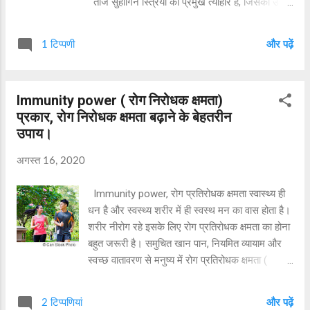
तीज सुहागिन स्त्रियों का प्रमुख त्योहार है, जिसका उन्हें
वर्ष भर इंतजार रहता है।शाम की गोधूली बेला में पूरी श्रद्धा
और भक्ति से अपने मायके से आई वस्त्रादि, सुहाग की चीजें
1 टिप्पणी
और पढ़ें
और आभूषण धारण कर स्त्रियां भगवान आशुतोष शिव और
माता पार्वती की पूजा अर्चना कर लम्बे सुहाग की वरदान
मांगती हैं। इसे हरतालिका और बूढ़ी तीज भी कहा जाता है।
Immunity power ( रोग निरोधक क्षमता)
05 सितंबर 2024 को तीज का त्योहार है
प्रकार, रोग निरोधक क्षमता बढ़ाने के बेहतरीन
-------#----------#-------
उपाय।
-------#---------------#-------------
सुहागिन स्त्रियों का प्रमुख त्यौहार तीज, जिसका उन्हें पुूरा
अगस्त 16, 2020
साल इंतजार रहता है, वह है हिंदी महीने के भाद्रपद शुक्ल
पक्ष तिथि...
Immunity power, रोग प्रतिरोधक क्षमता स्वास्थ्य ही
धन है और स्वस्थ्य शरीर में ही स्वस्थ मन का वास होता है।
शरीर नीरोग रहे इसके लिए रोग प्रतिरोधक क्षमता का होना
बहुत जरूरी है। समुचित खान पान, नियमित व्यायाम और
स्वच्छ वातावरण से मनुष्य में रोग प्रतिरोधक क्षमता (
immunity power ) का विकास होता है। Table of
contents १. रोग निरोधक क्षमता (immunity):
2 टिप्पणियां
और पढ़ें
definitions (सामान्य परिचय)।