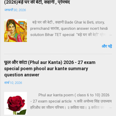
(2026)बड़े घर की बेटी, कहानी , प्रेमचंद
जनवरी 30, 2026
बड़े घर की बेटी , कहानी Bade Ghar ki Beti, story,
premchand सारांश, question answer ncert hindi
solution Bihar TET special "बड़े घर की बेटी" प्रेमचंद
द्वारा रचित एक आदर्शोन्मुख यथार्थवादी कहानी है। यह कहानी
और पढ़ें
सर्वप्रथम 1910 ई में जमाना नामक पत्रिका में प्रकाशित हुई
थी । परन्तु इस कहानी की प्रासंगिकता आज और बढ़ गई है,
क्योंकि संयुक्त परिवार का विघटन दिन पर दिन बढता जा रहा
फूल और कांटा (Phul aur Kanta) 2026 - 27 exam
है। इस कहानी में प्रेमचंद ने उच्च वर्ग की पारिवारिक,
special poem phool aur kante summary
सामाजिक और आर्थिक स्थितियों और मूल्यों का यथार्थ चित्रण
question answer
प्रस्तुत किया है। लेखक ने आनंदी का चरित्र प्रस्तुत कर यह
मार्च 10, 2026
बताने का प्रयास किया है कि बड़े घर की बेटियां तभी बड़े घर
की बेटी कहलाने की हकदार हैं जब उनमें ससुराल के प्रति
Phul aur kanta poem ( class 6 to 10) 2026
ममता, सहिष्णुता और संयुक्त परिवार के प्रति मोह हो। यहां
- 27 exam special article १.कवि अयोध्या सिंह उपाध्याय
हमने बड़े घर की बेटी कहानी का सारांश, कहानी का उद्देश्य,
हरिऔध का जीवन परिचय। २.कविता पाठ। ३.कविता का
प्रमुख पात्रों का चरित्र चित्रण, शीर्षक की सार्थकता और
शब्दार्थ। 4. फूल और कांटा कविता का भावार्थ। फूल और
प्रमुख प्रश्नों के उत्तर प्रस्तुत करने का प्रयास किया है,