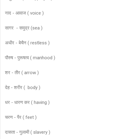
नाद - आवाज ( voice )
सागर - समुद्र (sea )
अधीर - बेचैन ( restless )
पौरुष - पुरूषत्व ( manhood )
शर - तीर ( arrow )
देह - शरीर ( body )
धर - धारण कर ( having )
चरण - पैर ( feet )
दासता - गुलामी ( slavery )