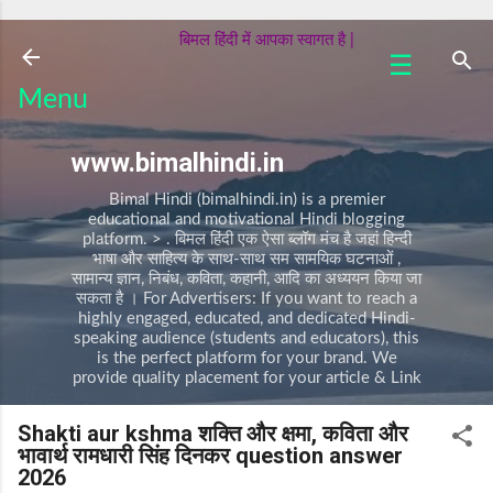
सीधे मुख्य सामग्री पर जाएं
बिमल हिंदी में आपका स्वागत है |
☰
क
Menu
वि
ता
www.bimalhindi.in
क
हा
Bimal Hindi (bimalhindi.in) is a premier
नी
educational and motivational Hindi blogging
platform. > . बिमल हिंदी एक ऐसा ब्लॉग मंच है जहां हिन्दी
प
भाषा और साहित्य के साथ-साथ सम सामयिक घटनाओं ,
र्व
सामान्य ज्ञान, निबंध, कविता, कहानी, आदि का अध्ययन किया जा
/
सकता है । For Advertisers: If you want to reach a
त्यो
highly engaged, educated, and dedicated Hindi-
हा
speaking audience (students and educators), this
र
is the perfect platform for your brand. We
provide quality placement for your article & Link
नि
बं
Shakti aur kshma शक्ति और क्षमा, कविता और
ध
भावार्थ रामधारी सिंह दिनकर question answer
A
2026